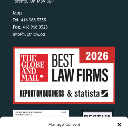
Toronto, On M5V 3B1
Map
Tel.
416.968.3333
Fax.
416.968.0325
info@upfhlaw.ca
Manage Consent